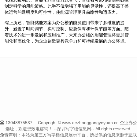
制定科学的用能策略。此举不仅增强了用能的灵活性，还提高了整
体运营的透明度和可控性，使能源管理更具前瞻性和适应力。
综上所述，智能储能方案为办公楼的能源使用带来了多维度的提
升，涵盖了时间调节、实时控制、应急保障和环保节能等方面。随
着技术的进一步发展和应用推广，未来办公楼的用能管理将更加智
能化和高效化，为企业创造更具竞争力和可持续发展的办公环境。
13048875537
Copyright © www.dezhonggongyeyuan.cn 企业办公
选址，欢迎您致电咨询！
--深圳写字楼信息网-- All rights reserved.
免责声明：本站为第三方写字楼信息展示平台，所提供的信息来源于互联