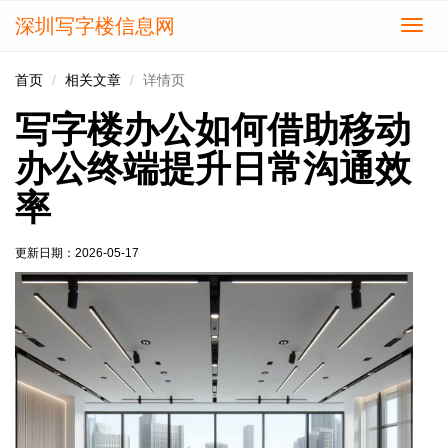
深圳写字楼信息网
切
换
导
首页
相关文章
详情页
航
写字楼办公如何借助移动
办公终端提升日常沟通效
率
更新日期：
2026-05-17