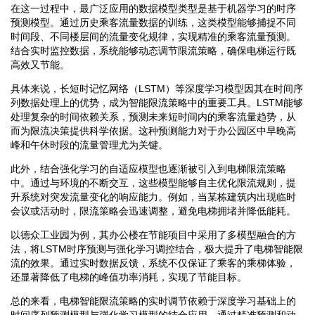
在这一过程中，最广泛应用的数据模型类型是基于机器学习的时序
预测模型。通过历史乘客流量数据的训练，这类模型能够捕捉不同
时间段、不同楼层间的流量变化规律，实现精准的乘客流量预测。
结合实时监控数据，系统能够动态调节限流策略，确保电梯运行既
高效又节能。
具体来说，长短时记忆网络（LSTM）等深度学习模型因其在时间序
列数据处理上的优势，成为智能限流策略中的重要工具。LSTM能够
处理复杂的时间依赖关系，预测未来短时间内的乘客流量趋势，从
而为限流决策提供科学依据。这种预测能力对于办公园区中早晚高
峰和午休时段的流量管理尤为关键。
此外，结合强化学习的自适应模型也逐渐被引入到电梯限流策略
中。通过与环境的不断交互，这些模型能够自主优化限流规则，提
升系统对突发流量变化的响应能力。例如，当某栋建筑内出现临时
会议或活动时，限流策略会迅速调整，避免电梯拥堵并降低能耗。
以德众工业园为例，其办公楼在节能项目中采用了多模型融合的方
法，将LSTM时序预测与强化学习调控结合，极大提升了电梯智能限
流的效果。通过实时数据反馈，系统不仅保证了乘客的乘梯体验，
还显著降低了电梯的峰值功率消耗，实现了节能目标。
总的来看，电梯智能限流策略的实时调节依赖于深度学习基础上的
时间序列预测模型与强化学习模型的结合应用。通过精准预测和动